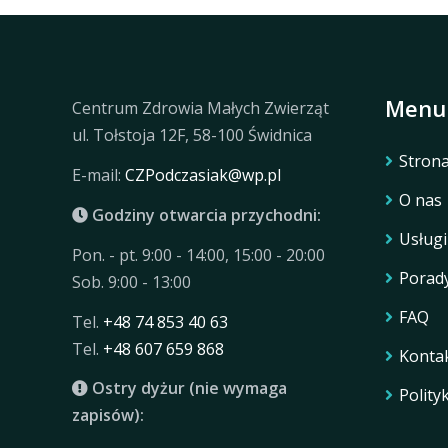
Menu
Centrum Zdrowia Małych Zwierząt
ul. Tołstoja 12F, 58-100 Świdnica
Stron
E-mail:
CZPodczasiak@wp.pl
O nas
Godziny otwarcia przychodni:
Usługi
Pon. - pt. 9:00 - 14:00, 15:00 - 20:00
Porad
Sob. 9:00 - 13:00
FAQ
Tel.
+48 74 853 40 63
Tel.
+48 607 659 868
Konta
Ostry dyżur (nie wymaga
Polity
zapisów):