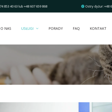
74 853 40 63
lub
+48 607 659 868
Ostry dyżur:
+48 6
O NAS
USŁUGI
PORADY
FAQ
KONTAKT