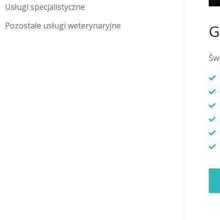
Usługi specjalistyczne
Pozostałe usługi weterynaryjne
G
Św
Twoje zwierzę potrzebuje
pomocy weterynarza w
nagłej sytuacji?
Zapraszamy do kontaktu z naszym
Ostrym Dyżurem. Ostry dyżur nie
wymaga zapisów i pracuje w soboty
17:30 – 21:00 oraz niedziele 17:30 –
21:00. W pozostałych przypadkach
zapraszamy do umawiania wizyt
online.